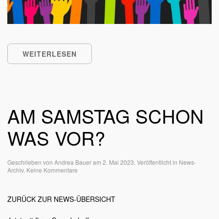
WEITERLESEN
AM SAMSTAG SCHON
WAS VOR?
Geschrieben von
Andrea Bauer
am
2. Mai 2023
. Veröffentlicht in
News-
zu
Archiv
.
Keine Kommentare
Am
Samstag
schon
ZURÜCK ZUR NEWS-ÜBERSICHT
was
vor?