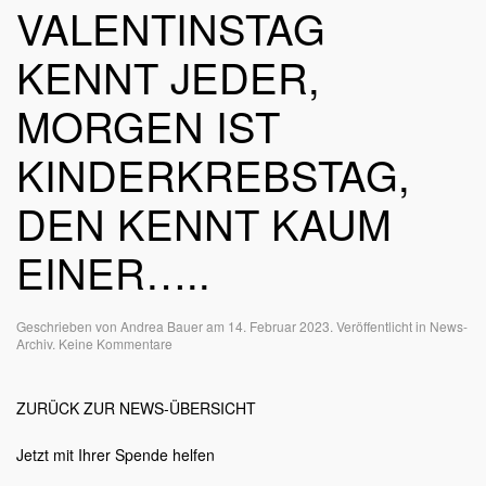
VALENTINSTAG
KENNT JEDER,
MORGEN IST
KINDERKREBSTAG,
DEN KENNT KAUM
EINER…..
Geschrieben von
Andrea Bauer
am
14. Februar 2023
. Veröffentlicht in
News-
zu
Archiv
.
Keine Kommentare
Valentinstag
kennt
jeder,
ZURÜCK ZUR NEWS-ÜBERSICHT
morgen
ist
Kinderkrebstag,
Jetzt mit Ihrer Spende helfen
den
kennt