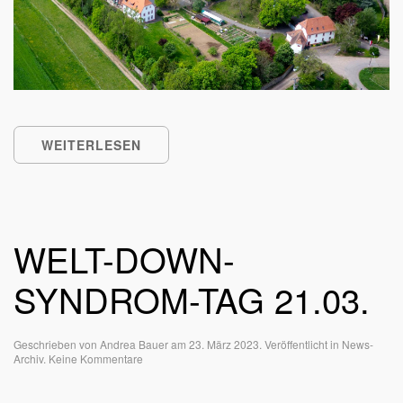
WEITERLESEN
WELT-DOWN-
SYNDROM-TAG 21.03.
Geschrieben von
Andrea Bauer
am
23. März 2023
. Veröffentlicht in
News-
zu
Archiv
.
Keine Kommentare
Welt-
Down-
Syndrom-