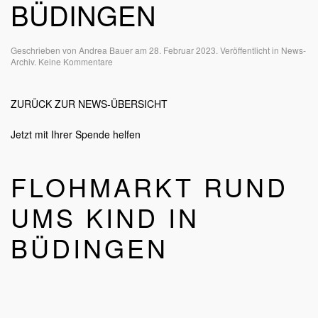
BÜDINGEN
Geschrieben von
Andrea Bauer
am
28. Februar 2023
. Veröffentlicht in
News-
zu
Archiv
.
Keine Kommentare
Flohmarkt
rund
ums
ZURÜCK ZUR NEWS-ÜBERSICHT
Kind
in
Büdingen
Jetzt mit Ihrer Spende helfen
FLOHMARKT RUND
UMS KIND IN
BÜDINGEN