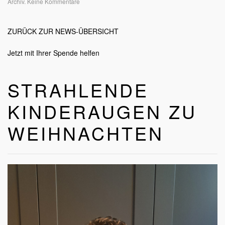
zu
Archiv
.
Keine Kommentare
Strahlende
Kinderaugen
zu
ZURÜCK ZUR NEWS-ÜBERSICHT
Weihnachten
Jetzt mit Ihrer Spende helfen
STRAHLENDE
KINDERAUGEN ZU
WEIHNACHTEN