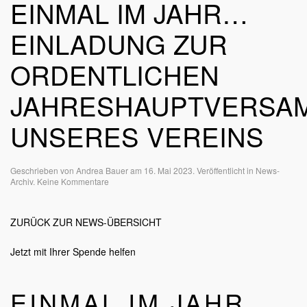
EINMAL IM JAHR…
EINLADUNG ZUR
ORDENTLICHEN
JAHRESHAUPTVERSA
UNSERES VEREINS
Geschrieben von
Andrea Bauer
am
16. Mai 2023
. Veröffentlicht in
News-
zu
Archiv
.
Keine Kommentare
Einmal
im
Jahr…
ZURÜCK ZUR NEWS-ÜBERSICHT
Einladung
zur
ordentlichen
Jetzt mit Ihrer Spende helfen
Jahreshauptversammlung
unseres
Vereins
EINMAL IM JAHR…