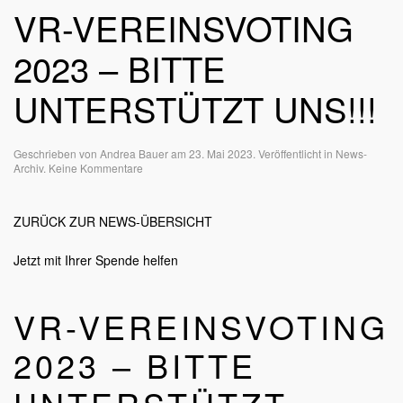
VR-VEREINSVOTING
2023 – BITTE
UNTERSTÜTZT UNS!!!
Geschrieben von
Andrea Bauer
am
23. Mai 2023
. Veröffentlicht in
News-
zu
Archiv
.
Keine Kommentare
VR-
VereinsVoting
2023
ZURÜCK ZUR NEWS-ÜBERSICHT
–
Bitte
unterstützt
Jetzt mit Ihrer Spende helfen
uns!!!
VR-VEREINSVOTING
2023 – BITTE