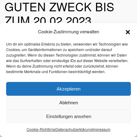
GUTEN ZWECK BIS
ZUM 20.02.2023
Cookie-Zustimmung verwalten
Geschrieben von
Andrea Bauer
am
9. Februar 2023
. Veröffentlicht in
News-
zu
Archiv
.
Keine Kommentare
Um dir ein optimales Erlebnis zu bieten, verwenden wir Technologien wie
Shoppen
Cookies, um Geräteinformationen zu speichern und/oder darauf
für
den
zuzugreifen. Wenn du diesen Technologien zustimmst, können wir Daten
ZURÜCK ZUR NEWS-ÜBERSICHT
guten
wie das Surfverhalten oder eindeutige IDs auf dieser Website verarbeiten.
Zweck
Wenn du deine Zustimmung nicht erteilst oder zurückziehst, können
bis
Jetzt mit Ihrer Spende helfen
bestimmte Merkmale und Funktionen beeinträchtigt werden.
zum
20.02.2023
Akzeptieren
SHOPPEN FÜR DEN
GUTEN ZWECK BIS
Ablehnen
ZUM 20.02.2023
Einstellungen ansehen
Cookie-Richtlinie
Datenschutzerklärung
Impressum