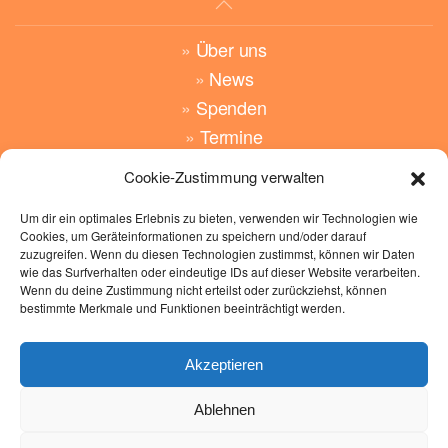
»
Über uns
»
News
»
Spenden
»
Termine
Cookie-Zustimmung verwalten
»
Angebote
»
Wünsche
Um dir ein optimales Erlebnis zu bieten, verwenden wir Technologien wie
Cookies, um Geräteinformationen zu speichern und/oder darauf
»
Kontakt
zuzugreifen. Wenn du diesen Technologien zustimmst, können wir Daten
wie das Surfverhalten oder eindeutige IDs auf dieser Website verarbeiten.
»
Impressum
Wenn du deine Zustimmung nicht erteilst oder zurückziehst, können
bestimmte Merkmale und Funktionen beeinträchtigt werden.
»
Datenschutz
»
Cockie Richtlinen
Akzeptieren
Hand-in-Hand
Glauberger Str. 9
Ablehnen
63695 Glauburg
Tel.:
06041 8228450