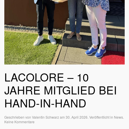
LACOLORE – 10
JAHRE MITGLIED BEI
HAND-IN-HAND
Geschrieben von
Valentin Schwarz
am
30. April 2026
. Veröffentlicht in
News
.
zu
Keine Kommentare
LACOLORE