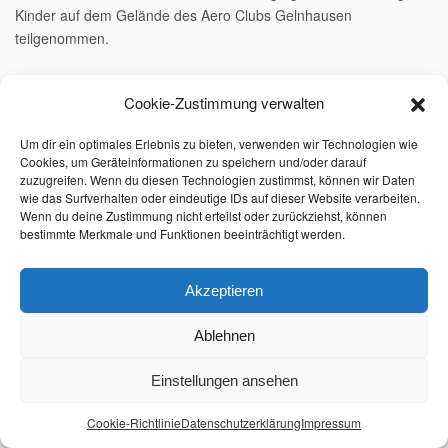
Kinder auf dem Gelände des Aero Clubs Gelnhausen
teilgenommen.
In der Hauptspendenzeit von Mitte November bis Ende Januar 26
Cookie-Zustimmung verwalten
konnte eine neue Rekordsumme an Spendengeldern in Höhe
eines mittleren fünfstelligen Betrages akquiriert werden.
Um dir ein optimales Erlebnis zu bieten, verwenden wir Technologien wie
Cookies, um Geräteinformationen zu speichern und/oder darauf
Manuela Knickel nannte drei exemplarische Fälle für den Einsatz
zuzugreifen. Wenn du diesen Technologien zustimmst, können wir Daten
von Spendengeldern. So wird der zehnjährige Merdan betreut,
wie das Surfverhalten oder eindeutige IDs auf dieser Website verarbeiten.
der weder frei sitzen noch laufen kann. Mit Hilfe von Spendern
Wenn du deine Zustimmung nicht erteilst oder zurückziehst, können
bestimmte Merkmale und Funktionen beeinträchtigt werden.
konnte das Badezimmer der Familie für 30 885 Euro
behindertengerecht umgebaut werden. Für Anna, Diagnose:
Trisonomie 18, Skoliose, Hüftpfannendysplasie, wurde ein
Akzeptieren
spezieller Stuhl für 3067 Euro sowie ein speziell angefertigtes
Krankenbett für 10 100 Euro finanziert.
Ablehnen
Willow wurde 2015 geboren. Sie ist blind und mehrfach
Einstellungen ansehen
schwerstbehindert. Sie leidet an einer seltenen Fehlbildung des
Gehirns und hat immer öfter epileptische Anfälle. Für Willow
Cookie-Richtlinie
Datenschutzerklärung
Impressum
wurden über einen Spendenaufruf ein Therapiehund und dessen