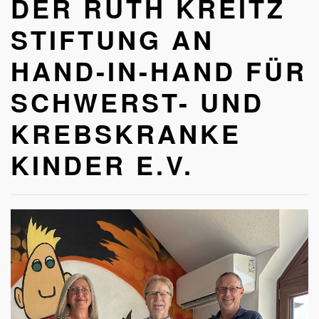
DER RUTH KREITZ
Kinder
e.V.
STIFTUNG AN
HAND-IN-HAND FÜR
SCHWERST- UND
KREBSKRANKE
KINDER E.V.