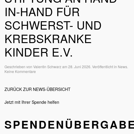
IN-HAND FÜR
SCHWERST- UND
KREBSKRANKE
KINDER E.V.
Geschrieben von
Valentin Schwarz
am
28. Juni 2026
. Veröffentlicht in
News
.
zu
Keine Kommentare
Spendenübergabe
der
Ruth
ZURÜCK ZUR NEWS-ÜBERSICHT
Kreitz
Stiftung
an
Jetzt mit Ihrer Spende helfen
Hand-
in-
Hand
SPENDENÜBERGAB
für
schwerst-
und
krebskranke