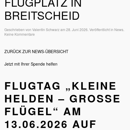
LUGPLATZ IN B
REITSCHEID
Geschrieben von
Valentin Schwarz
am
28. Juni 2026
. Veröffentlicht in
News
.
zu
Keine Kommentare
Flugtag
„Kleine
Helden
ZURÜCK ZUR NEWS-ÜBERSICHT
–
Große
Flügel“
Jetzt mit Ihrer Spende helfen
am
13.06.2026
auf
FLUGTAG „KLEINE
dem
Flugplatz
in
HELDEN – GROSSE F
Breitscheid
LÜGEL“ AM 1
3.06.2026 AUF D