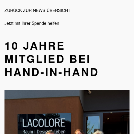
–
10
ZURÜCK ZUR NEWS-ÜBERSICHT
Jahre
Mitglied
bei
Jetzt mit Ihrer Spende helfen
Hand-
in-
Hand
10 JAHRE
MITGLIED BEI
HAND-IN-HAND