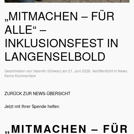
„MITMACHEN – FÜR
ALLE“ –
INKLUSIONSFEST IN
LANGENSELBOLD
Geschrieben von
Valentin Schwarz
am
21. Juni 2026
. Veröffentlicht in
News
.
zu
Keine Kommentare
„Mitmachen
–
für
ZURÜCK ZUR NEWS-ÜBERSICHT
alle“
–
Inklusionsfest
Jetzt mit Ihrer Spende helfen
in
Langenselbold
„MITMACHEN – FÜR