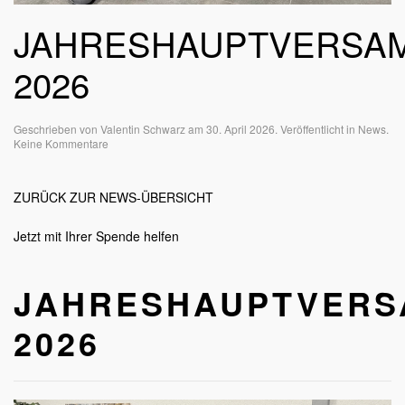
JAHRESHAUPTVERSA
2026
Geschrieben von
Valentin Schwarz
am
30. April 2026
. Veröffentlicht in
News
.
zu
Keine Kommentare
Jahreshauptversammlung
2026
ZURÜCK ZUR NEWS-ÜBERSICHT
Jetzt mit Ihrer Spende helfen
JAHRESHAUPTVER
2026