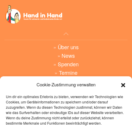
»
Über uns
»
News
»
Spenden
»
Termine
Cookie-Zustimmung verwalten
»
Angebote
»
Wünsche
Um dir ein optimales Erlebnis zu bieten, verwenden wir Technologien wie
Cookies, um Geräteinformationen zu speichern und/oder darauf
»
Kontakt
zuzugreifen. Wenn du diesen Technologien zustimmst, können wir Daten
wie das Surfverhalten oder eindeutige IDs auf dieser Website verarbeiten.
»
Impressum
Wenn du deine Zustimmung nicht erteilst oder zurückziehst, können
bestimmte Merkmale und Funktionen beeinträchtigt werden.
»
Datenschutz
»
Cockie Richtlinen