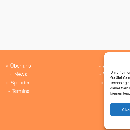
»
Über uns
»
Angebote
Um dir ein o
»
News
»
Wünsche
Geräteinfor
»
Spenden
»
Kontakt
Technologien
dieser Websi
»
Termine
können best
Akz