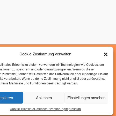
Cookie-Zustimmung verwalten
»
Impressum
»
Datenschutz
ptimales Erlebnis zu bieten, verwenden wir Technologien wie Cookies, um
mationen zu speichern und/oder darauf zuzugreifen. Wenn du diesen
»
Cockie Richtlinen
 zustimmst, können wir Daten wie das Surfverhalten oder eindeutige IDs auf
te verarbeiten. Wenn du deine Zustimmung nicht erteilst oder zurückziehst,
Hand-in-Hand
immte Merkmale und Funktionen beeinträchtigt werden.
Glauberger Str. 9
63695 Glauburg
eptieren
Ablehnen
Einstellungen ansehen
Tel.:
06041 8228450
kontakt@hih-altenstadt.de
Cookie-Richtlinie
Datenschutzerklärung
Impressum