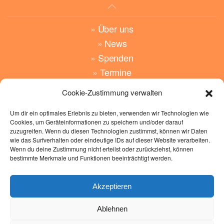
»
Über uns
»
News
»
Spenden
»
Termine
Cookie-Zustimmung verwalten
»
Angebote
»
Wünsche
Um dir ein optimales Erlebnis zu bieten, verwenden wir Technologien wie
Cookies, um Geräteinformationen zu speichern und/oder darauf
»
Kontakt
zuzugreifen. Wenn du diesen Technologien zustimmst, können wir Daten
wie das Surfverhalten oder eindeutige IDs auf dieser Website verarbeiten.
»
Impressum
Wenn du deine Zustimmung nicht erteilst oder zurückziehst, können
bestimmte Merkmale und Funktionen beeinträchtigt werden.
»
Datenschutz
»
Cockie Richtlinen
Akzeptieren
Hand-in-Hand
Glauberger Str. 9
Ablehnen
63695 Glauburg