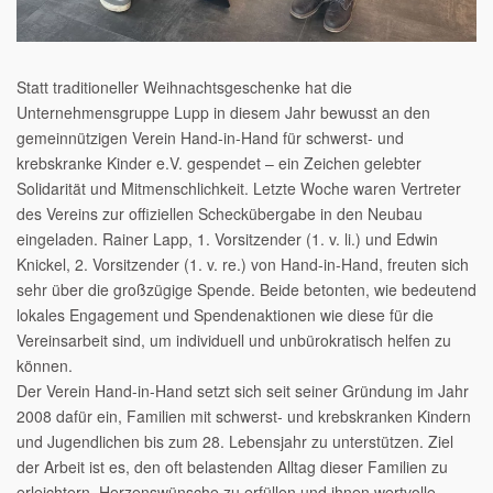
Statt traditioneller Weihnachtsgeschenke hat die
Unternehmensgruppe Lupp in diesem Jahr bewusst an den
gemeinnützigen Verein Hand-in-Hand für schwerst- und
krebskranke Kinder e.V. gespendet – ein Zeichen gelebter
Solidarität und Mitmenschlichkeit. Letzte Woche waren Vertreter
des Vereins zur offiziellen Scheckübergabe in den Neubau
eingeladen. Rainer Lapp, 1. Vorsitzender (1. v. li.) und Edwin
Knickel, 2. Vorsitzender (1. v. re.) von Hand-in-Hand, freuten sich
sehr über die großzügige Spende. Beide betonten, wie bedeutend
lokales Engagement und Spendenaktionen wie diese für die
Vereinsarbeit sind, um individuell und unbürokratisch helfen zu
können.
Der Verein Hand-in-Hand setzt sich seit seiner Gründung im Jahr
2008 dafür ein, Familien mit schwerst- und krebskranken Kindern
und Jugendlichen bis zum 28. Lebensjahr zu unterstützen. Ziel
der Arbeit ist es, den oft belastenden Alltag dieser Familien zu
erleichtern, Herzenswünsche zu erfüllen und ihnen wertvolle