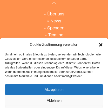
»
Über uns
»
News
»
Spenden
»
Termine
Cookie-Zustimmung verwalten
»
Angebote
»
Wünsche
Um dir ein optimales Erlebnis zu bieten, verwenden wir Technologien wie
Cookies, um Geräteinformationen zu speichern und/oder darauf
»
Kontakt
zuzugreifen. Wenn du diesen Technologien zustimmst, können wir Daten
wie das Surfverhalten oder eindeutige IDs auf dieser Website verarbeiten.
»
Impressum
Wenn du deine Zustimmung nicht erteilst oder zurückziehst, können
bestimmte Merkmale und Funktionen beeinträchtigt werden.
»
Datenschutz
»
Cockie Richtlinen
Akzeptieren
Hand-in-Hand
Glauberger Str. 9
Ablehnen
63695 Glauburg