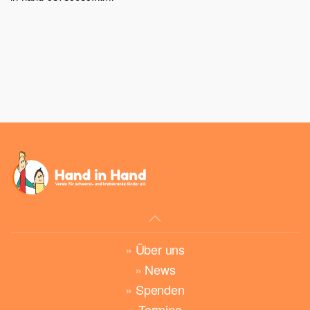
»
Über uns
»
News
»
Spenden
»
Termine