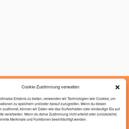
Cookie-Zustimmung verwalten
»
Impressum
»
Datenschutz
ptimales Erlebnis zu bieten, verwenden wir Technologien wie Cookies, um
mationen zu speichern und/oder darauf zuzugreifen. Wenn du diesen
»
Cockie Richtlinen
 zustimmst, können wir Daten wie das Surfverhalten oder eindeutige IDs auf
te verarbeiten. Wenn du deine Zustimmung nicht erteilst oder zurückziehst,
Hand-in-Hand
immte Merkmale und Funktionen beeinträchtigt werden.
Glauberger Str. 9