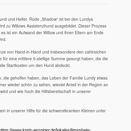
eund und Helfer. Rüde „Shadow“ ist bei den Lundys
ird zu Willows Assistenzhund ausgebildet. Dieser Prozess
es ist ein Aufwand der Willow und ihren Eltern am Ende
ird.
ze von Hand-in-Hand und insbesondere den zahlreichen
für eine mittlere 5-stellige Summe gesorgt haben, die die
alle Startkosten um den Hund abdeckt.
en, die geholfen haben, das Leben der Familie Lundy etwas
mmer wieder schön zu sehen, wieviel Anteil in der Region an
rd und wie hoch die Hilfsbereitschaft in unserer
in in unserer Hilfe für die schwerstkranken Kleinen unter
https://www.kreis-anzeiger.de/lokales/limeshain-