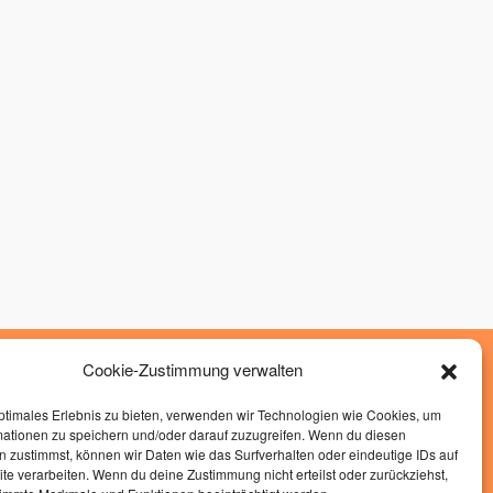
Cookie-Zustimmung verwalten
»
Impressum
»
Datenschutz
ptimales Erlebnis zu bieten, verwenden wir Technologien wie Cookies, um
mationen zu speichern und/oder darauf zuzugreifen. Wenn du diesen
»
Cockie Richtlinen
 zustimmst, können wir Daten wie das Surfverhalten oder eindeutige IDs auf
te verarbeiten. Wenn du deine Zustimmung nicht erteilst oder zurückziehst,
Hand-in-Hand