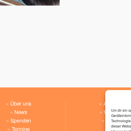
»
Über uns
»
Angebote
Um dir ein o
»
News
»
Wünsche
Geräteinfor
»
Spenden
»
Kontakt
Technologien
dieser Websi
»
Termine