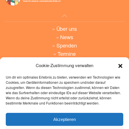
»
Über uns
»
News
»
Spenden
»
Termine
Cookie-Zustimmung verwalten
»
Angebote
»
Wünsche
Um dir ein optimales Erlebnis zu bieten, verwenden wir Technologien wie
Cookies, um Geräteinformationen zu speichern und/oder darauf
»
Kontakt
zuzugreifen. Wenn du diesen Technologien zustimmst, können wir Daten
wie das Surfverhalten oder eindeutige IDs auf dieser Website verarbeiten.
»
Impressum
Wenn du deine Zustimmung nicht erteilst oder zurückziehst, können
bestimmte Merkmale und Funktionen beeinträchtigt werden.
»
Datenschutz
»
Cockie Richtlinen
Akzeptieren
Hand-in-Hand