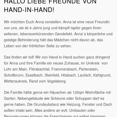
HALLO LIEBE FREUNDE VON
HAND-IN-HAND!
Wir möchten Euch Anna vorstellen: Anna ist eine neue Freundin
von uns, sie ist 4 Jahre jung und kämpft tapfer gegen ihren
seltenen, lebensverkürzenden Gendefekt. Anna`s körperliche und
geistige Behinderung hält das Mädchen nicht davon ab, das
Leben von der fröhlichen Seite zu sehen.
Das finden wir toll! Wir von Hand-in-Hand suchen ganz dringend
für Anna und Ihre Familie ein neues Zuhause, im Umkreis von
Lohr am Main, Flörsbachtal, Frammersbach, Partenstein,
Schollbrunn, Esselbach, Steinfeld, Hösbach, Laufach, Kahlgrund,
Wetteraukreis, Rand vom Vogelsberg.
Die Familie hätte gerne ein Häuschen ab 120qm Wohnfläche mit
Garten. Nebengebäude wie Scheune oder Schuppen darf es
gerne haben. Die Grundsubstanz wie Heizung, Fenster und Dach
sollten intakt sein. Alles andere an evtl. Umbauten oder
Renovierungen können die Erwachsenen gut selbst stemmen.