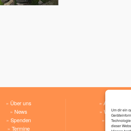
»
Über uns
»
Angebote
Um dir ein o
»
News
»
Wünsche
Geräteinfor
»
Spenden
»
Kontakt
Technologien
dieser Websi
»
Termine
können best