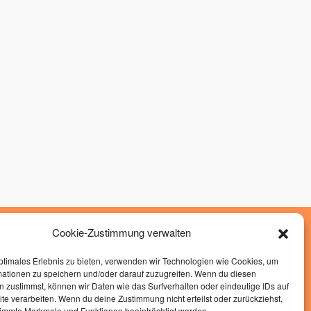
Cookie-Zustimmung verwalten
»
Impressum
»
Datenschutz
ptimales Erlebnis zu bieten, verwenden wir Technologien wie Cookies, um
mationen zu speichern und/oder darauf zuzugreifen. Wenn du diesen
»
Cockie Richtlinen
 zustimmst, können wir Daten wie das Surfverhalten oder eindeutige IDs auf
te verarbeiten. Wenn du deine Zustimmung nicht erteilst oder zurückziehst,
Hand-in-Hand
immte Merkmale und Funktionen beeinträchtigt werden.